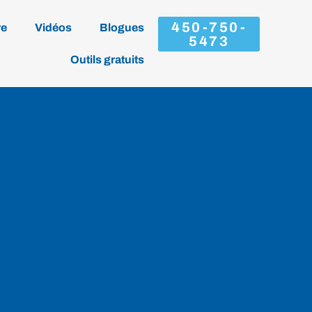
450-750-
re
Vidéos
Blogues
5473
Outils gratuits