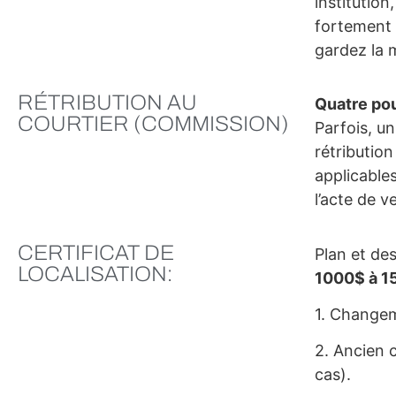
institution
fortement 
gardez la 
RÉTRIBUTION AU
Quatre pou
COURTIER (COMMISSION)
Parfois, un
rétributio
applicable
l’acte de v
CERTIFICAT DE
Plan et des
LOCALISATION:
1000$ à 1
1. Changeme
2. Ancien c
cas).