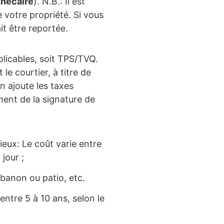
thécaire
). N.B.: Il est
 votre propriété. Si vous
it être reportée.
plicables, soit TPS/TVQ.
le courtier, à titre de
n ajoute les taxes
ment de la signature de
lieux: Le coût varie entre
 jour ;
abanon ou patio, etc.
(entre 5 à 10 ans, selon le