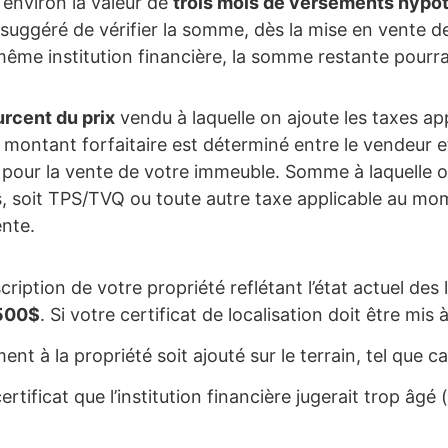
, environ la valeur de
trois mois de versements hypo
suggéré de vérifier la somme, dès la mise en vente de
même institution financière, la somme restante pourra
rcent du prix
vendu à laquelle on ajoute les taxes ap
 montant forfaitaire est déterminé entre le vendeur et 
n pour la vente de votre immeuble. Somme à laquelle o
s, soit TPS/TVQ ou toute autre taxe applicable au mo
ente.
cription de votre propriété reflétant l’état actuel des 
500$
. Si votre certificat de localisation doit être mis à
nt à la propriété soit ajouté sur le terrain, tel que c
ertificat que l’institution financière jugerait trop âgé 